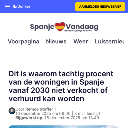
SpanjeVandaag is de eerste en g
Donker
AANMELDEN NIEUWSBRIEF
Voorpagina
Nieuws
Weer
Luisternieu
Dit is waarom tachtig procent
van de woningen in Spanje
vanaf 2030 niet verkocht of
verhuurd kan worden
Door
Remco Stoffer
|
16 december 2025 om 06:00 | 3 min. leestijd
Bijgewerkt op:
18 december 2025 om 18:49