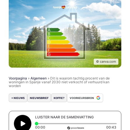
© canva.com
Voorpagina
»
Algemeen
»
Dit is waarom tachtig procent van de
woningen in Spanje vanaf 2030 niet verkocht of verhuurd kan
worden
+ NIEUWS
NIEUWSBRIEF
KOFFIE?
VOORKEURSBRON
LUISTER NAAR DE SAMENVATTING
Elapsed time: 0 seconds
Duratio
00:00
00:43