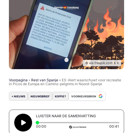
© via freepik.com & X
Voorpagina
»
Rest van Spanje
»
ES-Alert waarschuwt voor recreatie
in Picos de Europa en Camino-pelgrims in Noord-Spanje
+ NIEUWS
NIEUWSBRIEF
KOFFIE?
VOORKEURSBRON
LUISTER NAAR DE SAMENVATTING
Elapsed time: 0 seconds
Duration
00:00
00:41