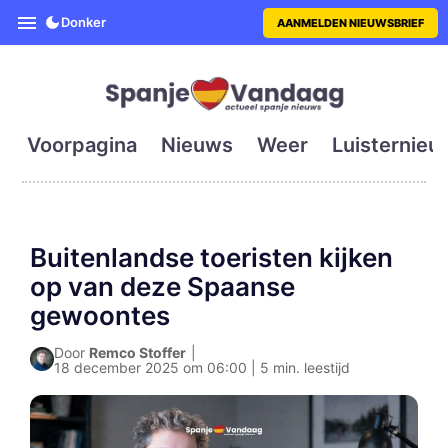
SpanjeVandaag is de eerste en g
Donker
AANMELDEN NIEUWSBRIEF
Voorpagina
Nieuws
Weer
Luisternieu
Buitenlandse toeristen kijken
op van deze Spaanse
gewoontes
Door
Remco Stoffer
|
18 december 2025 om 06:00 | 5 min. leestijd