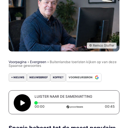
© Remco Stoffer
Voorpagina
»
Evergreen
»
Buitenlandse toeristen kijken op van deze
Spaanse gewoontes
+ NIEUWS
NIEUWSBRIEF
KOFFIE?
VOORKEURSBRON
LUISTER NAAR DE SAMENVATTING
Elapsed time: 0 seconds
Duratio
00:00
00:45
Spanje behoort tot de meest populaire