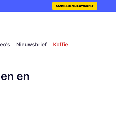
nt met actueel en dagelij
AANMELDEN NIEUWSBRIEF
eo's
Nieuwsbrief
Koffie
gen en