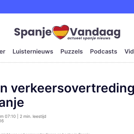
e en grootste digitale kra
er
Luisternieuws
Puzzels
Podcasts
Vid
an verkeersovertredin
anje
om 07:10 | 2 min. leestijd
16