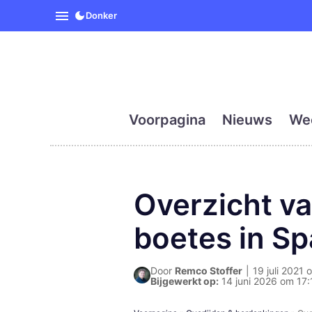
SpanjeVandaag is de eerst
Donker
Voorpagina
Nieuws
We
Overzicht v
boetes in Sp
Door
Remco Stoffer
|
19 juli 2021 
Bijgewerkt op:
14 juni 2026 om 17: