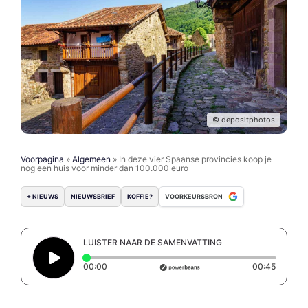
© depositphotos
Voorpagina
»
Algemeen
»
In deze vier Spaanse provincies koop je
nog een huis voor minder dan 100.000 euro
+ NIEUWS
NIEUWSBRIEF
KOFFIE?
VOORKEURSBRON
LUISTER NAAR DE SAMENVATTING
Elapsed time: 0 seconds
Duratio
00:00
00:45