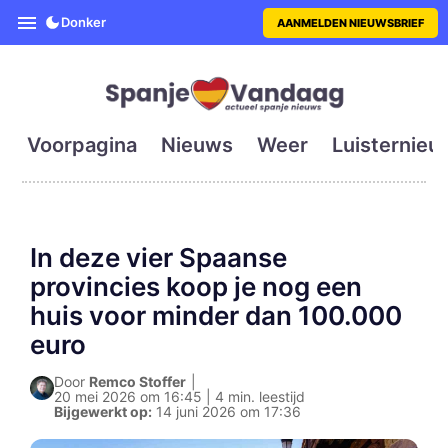
SpanjeVandaag is de eerste en g
Donker
AANMELDEN NIEUWSBRIEF
Voorpagina
Nieuws
Weer
Luisternieu
In deze vier Spaanse
provincies koop je nog een
huis voor minder dan 100.000
euro
Door
Remco Stoffer
|
20 mei 2026 om 16:45 | 4 min. leestijd
Bijgewerkt op:
14 juni 2026 om 17:36