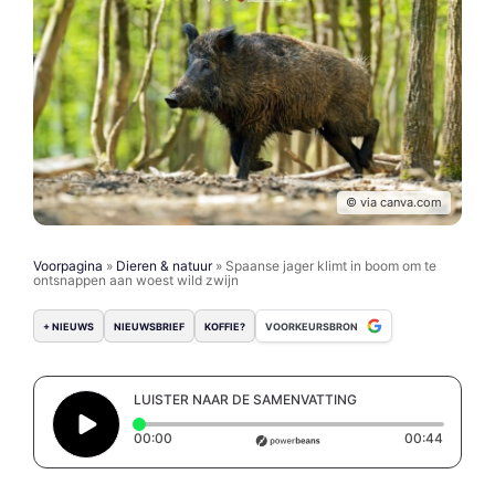
© via canva.com
Voorpagina
»
Dieren & natuur
»
Spaanse jager klimt in boom om te
ontsnappen aan woest wild zwijn
+ NIEUWS
NIEUWSBRIEF
KOFFIE?
VOORKEURSBRON
LUISTER NAAR DE SAMENVATTING
Elapsed time: 0 seconds
Duratio
00:00
00:44