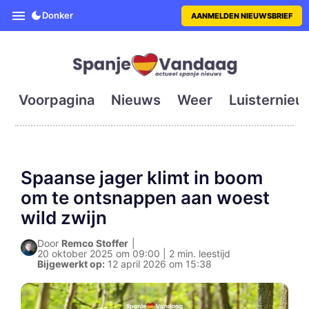
SpanjeVandaag is de eerste en g
Donker
AANMELDEN NIEUWSBRIEF
Voorpagina
Nieuws
Weer
Luisternieu
Spaanse jager klimt in boom
om te ontsnappen aan woest
wild zwijn
Door
Remco Stoffer
|
20 oktober 2025 om 09:00 | 2 min. leestijd
Bijgewerkt op:
12 april 2026 om 15:38