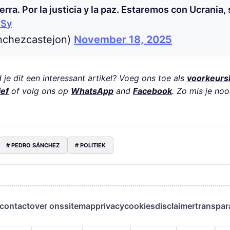
erra. Por la justicia y la paz. Estaremos con Ucrania,
CSy
nchezcastejon)
November 18, 2025
je dit een interessant artikel? Voeg ons toe als
voorkeurs
ief
of volg ons op
WhatsApp
and
Facebook
. Zo mis je noo
# PEDRO SÁNCHEZ
# POLITIEK
contact
over ons
sitemap
privacy
cookies
disclaimer
transpar