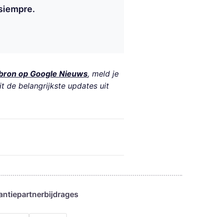
 siempre.
bron op Google Nieuws
, meld je
it de belangrijkste updates uit
antie
partnerbijdrages