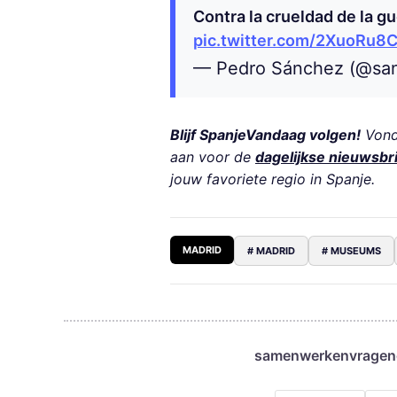
Contra la crueldad de la gu
pic.twitter.com/2XuoRu8
— Pedro Sánchez (@sa
Blijf SpanjeVandaag volgen!
Vond 
aan voor de
dagelijkse nieuwsbr
jouw favoriete regio in Spanje.
MADRID
# MADRID
# MUSEUMS
samenwerken
vragen