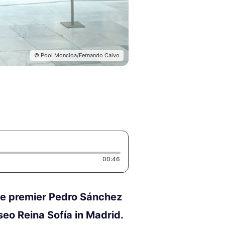
© Pool Moncloa/Fernando Calvo
Duration: 46 seconds
00:46
se premier Pedro Sánchez
eo Reina Sofía in Madrid.