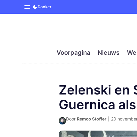
SpanjeVandaag is de eerst
Donker
Voorpagina
Nieuws
We
Zelenski en 
Guernica al
Door
Remco Stoffer
|
20 november 