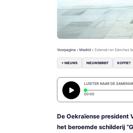
Voorpagina
»
Madrid
»
Zelenski en Sánchez be
+ NIEUWS
NIEUWSBRIEF
KOFFIE?
LUISTER NAAR DE SAMENV
Elapsed time: 0 secon
00:00
De Oekraïense president 
het beroemde schilderij “