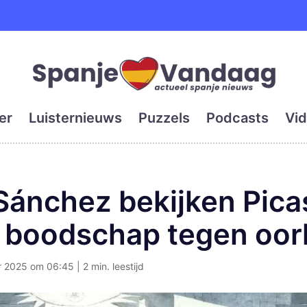
e en grootste digitale kra
er
Luisternieuws
Puzzels
Podcasts
Vid
Sánchez bekijken Pica
s boodschap tegen oor
2025 om 06:45 | 2 min. leestijd