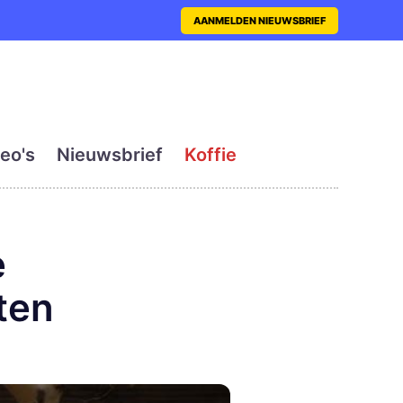
nt met actueel en dagelij
AANMELDEN NIEUWSBRIEF
eo's
Nieuwsbrief
Koffie
e
ten