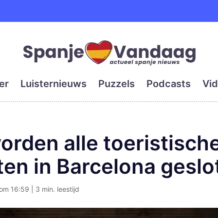
e en grootste digitale kra
er
Luisternieuws
Puzzels
Podcasts
Vid
rden alle toeristisch
en in Barcelona geslo
om 16:59 | 3 min. leestijd