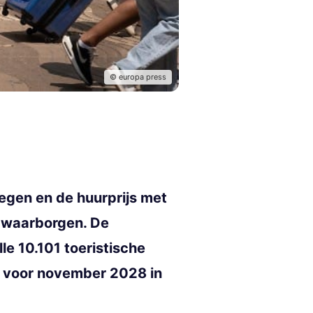
© europa press
tegen en de huurprijs met
e waarborgen. De
e 10.101 toeristische
n voor november 2028 in