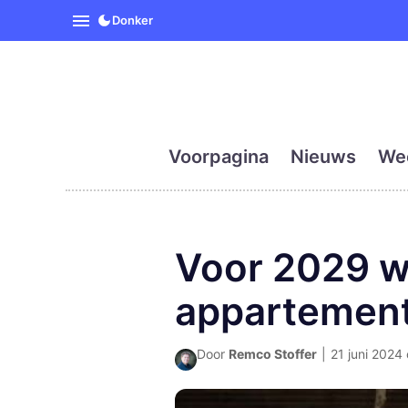
SpanjeVandaag is de eerst
Donker
Voorpagina
Nieuws
We
Voor 2029 wo
appartement
Door
Remco Stoffer
|
21 juni 2024 