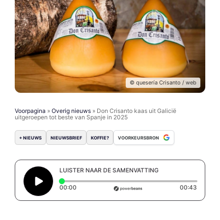
© quesería Crisanto / web
Voorpagina
»
Overig nieuws
»
Don Crisanto kaas uit Galicië
uitgeroepen tot beste van Spanje in 2025
+ NIEUWS
NIEUWSBRIEF
KOFFIE?
VOORKEURSBRON
LUISTER NAAR DE SAMENVATTING
Elapsed time: 0 seconds
Duratio
00:00
00:43