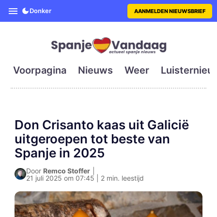
SpanjeVandaag is de eerste en g
Donker
AANMELDEN NIEUWSBRIEF
Voorpagina
Nieuws
Weer
Luisternieu
Don Crisanto kaas uit Galicië
uitgeroepen tot beste van
Spanje in 2025
Door
Remco Stoffer
|
21 juli 2025 om 07:45 | 2 min. leestijd