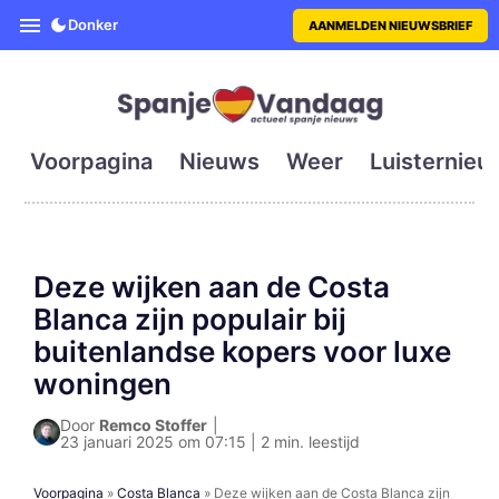
SpanjeVandaag is de eerste en g
Donker
AANMELDEN NIEUWSBRIEF
Voorpagina
Nieuws
Weer
Luisternieu
Deze wijken aan de Costa
Blanca zijn populair bij
buitenlandse kopers voor luxe
woningen
Door
Remco Stoffer
|
23 januari 2025 om 07:15 | 2 min. leestijd
Voorpagina
»
Costa Blanca
»
Deze wijken aan de Costa Blanca zijn