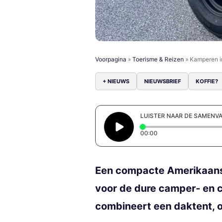
Voorpagina
»
Toerisme & Reizen
»
Kamperen i
+ NIEUWS
NIEUWSBRIEF
KOFFIE?
LUISTER NAAR DE SAMENV
Elapsed time: 0 secon
00:00
Een compacte Amerikaanse
voor de dure camper- en 
combineert een daktent, o