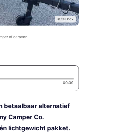
© tail box
mper of caravan
Duration: 39 seconds
00:39
betaalbaar alternatief
iny Camper Co.
én lichtgewicht pakket.