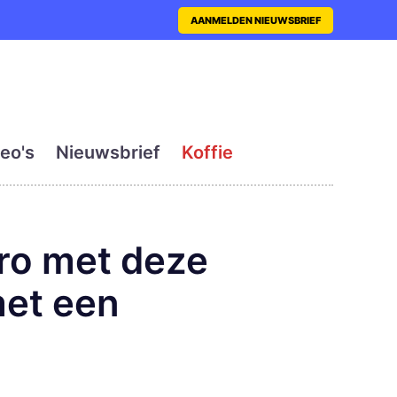
nt met actueel en dagelij
AANMELDEN NIEUWSBRIEF
eo's
Nieuwsbrief
Koffie
ro met deze
met een