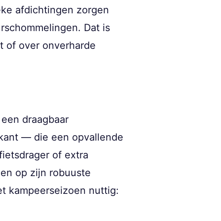
eke afdichtingen zorgen
urschommelingen. Dat is
dt of over onverharde
, een draagbaar
kant — die een opvallende
ietsdrager of extra
en op zijn robuuste
het kampeerseizoen nuttig: