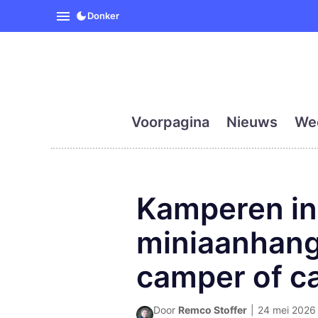
SpanjeVandaag is de eerst
Donker
Voorpagina
Nieuws
We
Kamperen in
miniaanhang
camper of c
Door
Remco Stoffer
|
24 mei 2026 