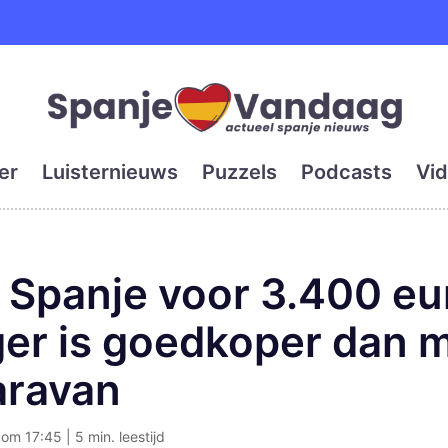
e en grootste digitale kra
er
Luisternieuws
Puzzels
Podcasts
Vid
 Spanje voor 3.400 eu
er is goedkoper dan 
aravan
om 17:45 | 5 min. leestijd