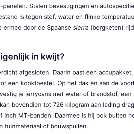
-panelen. Stalen bevestigingen en autospecifi
stand is tegen stof, water en flinke temperatu
je ermee door de Spaanse
sierra
(bergketen) rij
genlijk in kwijt?
terdicht afgesloten. Daarin past een accupakket
of een kooktoestel. Op het dak en aan de voor
estig je jerrycans met water of brandstof, een f
kan bovendien tot 726 kilogram aan lading drag
e 31 inch MT-banden. Daarmee is hij ook buiten 
 tuinmateriaal of bouwspullen.