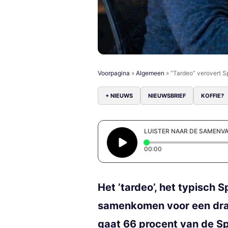
Voorpagina
»
Algemeen
»
“Tardeo” verovert S
+ NIEUWS
NIEUWSBRIEF
KOFFIE?
LUISTER NAAR DE SAMENV
Elapsed time: 0 secon
00:00
Het ’tardeo’, het typisc
samenkomen voor een dran
gaat 66 procent van de Sp