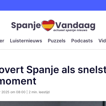
e en grootste digitale kra
er
Luisternieuws
Puzzels
Podcasts
Vid
overt Spanje als snels
emoment
2025 om 08:00 | 2 min. leestijd