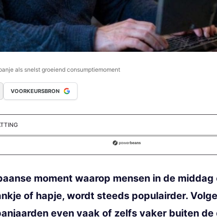
panje als snelst groeiend consumptiemoment
VOORKEURSBRON
ATTING
ds
h Spaanse moment waarop mensen in de middag
kje of hapje, wordt steeds populairder. Volg
anjaarden even vaak of zelfs vaker buiten de