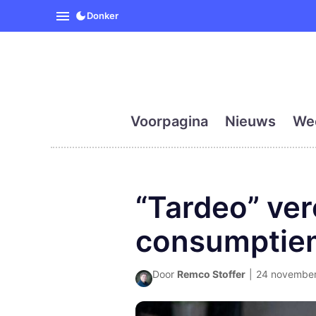
SpanjeVandaag is de eerst
Donker
Voorpagina
Nieuws
We
“Tardeo” ver
consumpti
Door
Remco Stoffer
|
24 november 