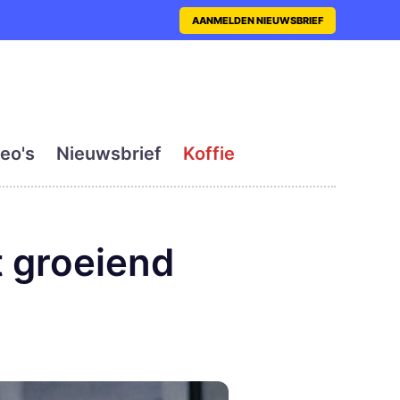
nt met actueel en dagelij
AANMELDEN NIEUWSBRIEF
eo's
Nieuwsbrief
Koffie
t groeiend