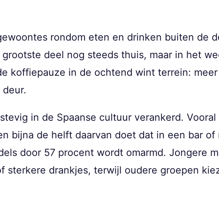
 gewoontes rondom eten en drinken buiten de de
t grootste deel nog steeds thuis, maar in het w
e koffiepauze in de ochtend wint terrein: meer 
 deur.
t stevig in de Spaanse cultuur verankerd. Voora
en bijna de helft daarvan doet dat in een bar o
iddels door 57 procent wordt omarmd. Jongere 
f sterkere drankjes, terwijl oudere groepen kie