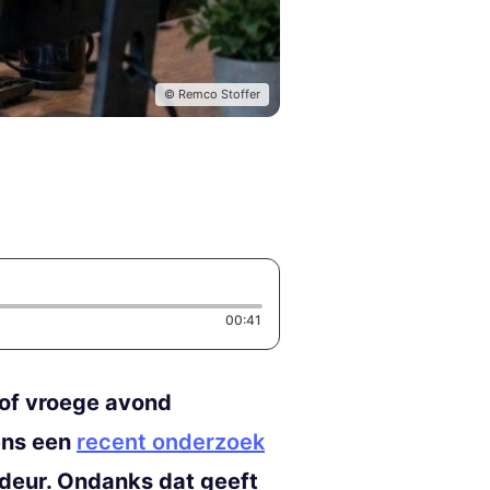
© Remco Stoffer
Duration: 41 seconds
00:41
 of vroege avond
ens een
recent onderzoek
 deur. Ondanks dat geeft