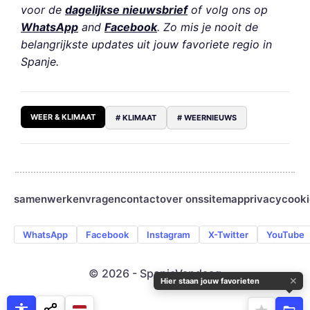
voor de
dagelijkse nieuwsbrief
of volg ons op
WhatsApp
and
Facebook
. Zo mis je nooit de
belangrijkste updates uit jouw favoriete regio in
Spanje.
WEER & KLIMAAT
# KLIMAAT
# WEERNIEUWS
samenwerken
vragen
contact
over ons
sitemap
privacy
cooki
WhatsApp
Facebook
Instagram
X-Twitter
YouTube
© 2026 - SpanjeVandaag
✕
Hier staan jouw favorieten