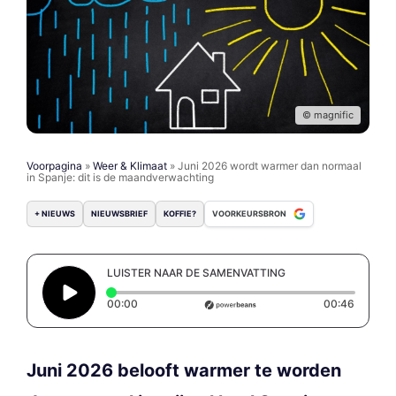
© magnific
Voorpagina
»
Weer & Klimaat
»
Juni 2026 wordt warmer dan normaal
in Spanje: dit is de maandverwachting
+ NIEUWS
NIEUWSBRIEF
KOFFIE?
VOORKEURSBRON
LUISTER NAAR DE SAMENVATTING
Elapsed time: 0 seconds
Duratio
00:00
00:46
Juni 2026 belooft warmer te worden