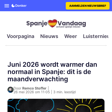
SpanjeVandaag is de eerste en g
Donker
AANMELDEN NIEUWSBRIEF
Voorpagina
Nieuws
Weer
Luisternieu
Juni 2026 wordt warmer dan
normaal in Spanje: dit is de
maandverwachting
Door
Remco Stoffer
|
26 mei 2026 om 11:05 | 3 min. leestijd