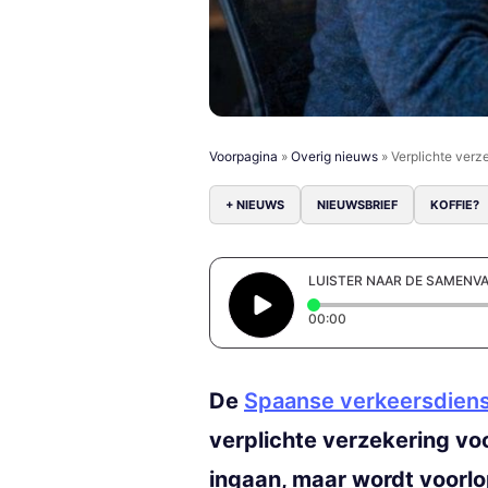
Voorpagina
»
Overig nieuws
»
Verplichte verze
+ NIEUWS
NIEUWSBRIEF
KOFFIE?
LUISTER NAAR DE SAMENV
Elapsed time: 0 secon
00:00
De
Spaanse verkeersdien
verplichte verzekering voo
ingaan, maar wordt voorlop