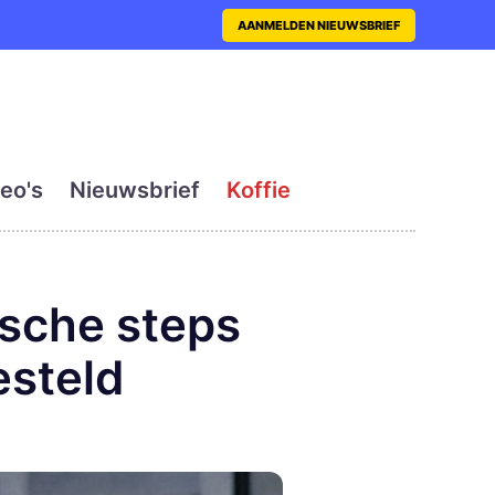
nt met actueel en dagelij
AANMELDEN NIEUWSBRIEF
eo's
Nieuwsbrief
Koffie
ische steps
esteld