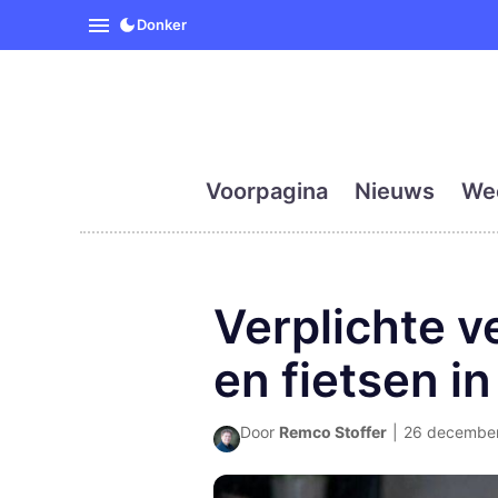
SpanjeVandaag is de eerst
Donker
Voorpagina
Nieuws
We
Verplichte v
en fietsen i
Door
Remco Stoffer
|
26 december 