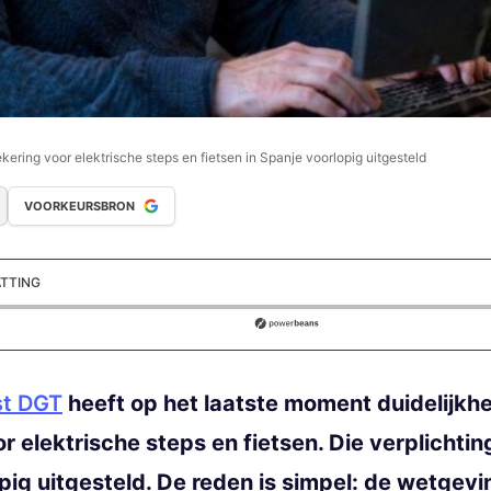
kering voor elektrische steps en fietsen in Spanje voorlopig uitgesteld
VOORKEURSBRON
ATTING
ds
st DGT
heeft op het laatste moment duidelijkh
r elektrische steps en fietsen. Die verplichti
ig uitgesteld. De reden is simpel: de wetgevi