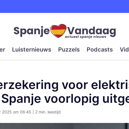
e en grootste digitale kra
er
Luisternieuws
Puzzels
Podcasts
Vid
erzekering voor elektr
n Spanje voorlopig uitg
2025 om 06:45 | 2 min. leestijd