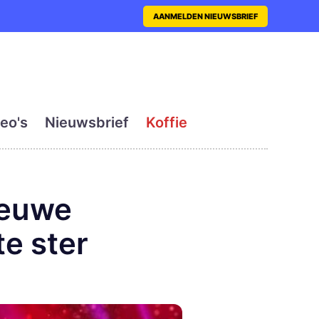
nt met actueel en dagelij
AANMELDEN NIEUWSBRIEF
eo's
Nieuwsbrief
Koffie
ieuwe
e ster