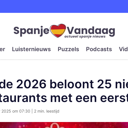
e en grootste digitale kra
er
Luisternieuws
Puzzels
Podcasts
Vid
ide 2026 beloont 25 n
aurants met een eerst
2025 om 07:30 | 2 min. leestijd