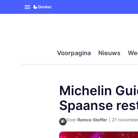
SpanjeVandaag is de eerst
Donker
Voorpagina
Nieuws
We
Michelin Gu
Spaanse rest
Door
Remco Stoffer
|
27 november 