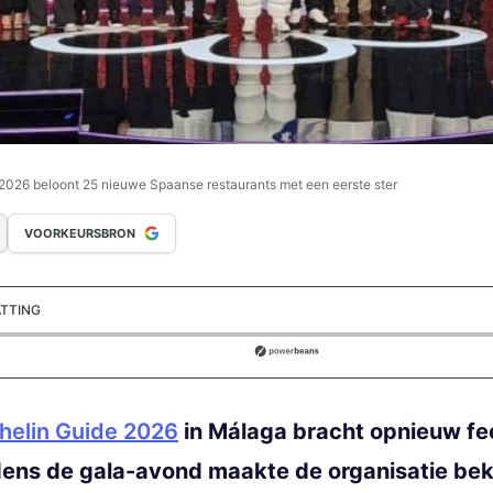
2026 beloont 25 nieuwe Spaanse restaurants met een eerste ster
VOORKEURSBRON
ATTING
ds
helin Guide 2026
in Málaga bracht opnieuw fee
dens de gala-avond maakte de organisatie bek