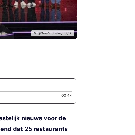
© @GuiaMichelin_ES / X
Duration: 44 seconds
00:44
stelijk nieuws voor de
end dat 25 restaurants