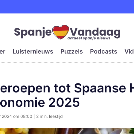
e en grootste digitale kra
er
Luisternieuws
Puzzels
Podcasts
Vid
tgeroepen tot Spaanse
ronomie 2025
2024 om 08:00 | 2 min. leestijd