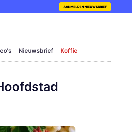
nt met actueel en dagelij
AANMELDEN NIEUWSBRIEF
eo's
Nieuwsbrief
Koffie
 Hoofdstad