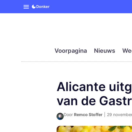
SpanjeVandaag is de eerst
Donker
Voorpagina
Nieuws
We
Alicante ui
van de Gast
Door
Remco Stoffer
|
29 november 