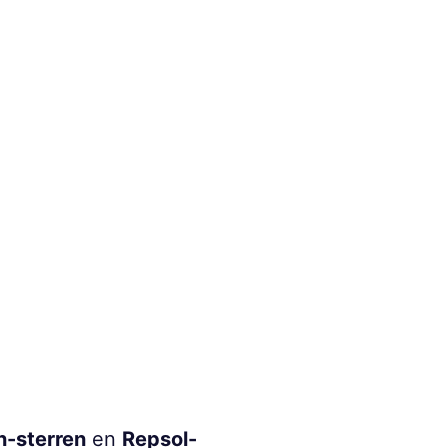
n-sterren
en
Repsol-