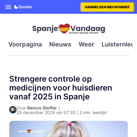
SpanjeVandaag is de eerste en g
Donker
AANMELDEN NIEUWSBRIEF
Voorpagina
Nieuws
Weer
Luisternieu
Strengere controle op
medicijnen voor huisdieren
vanaf 2025 in Spanje
Door
Remco Stoffer
|
29 december 2024 om 07:30 | 2 min. leestijd