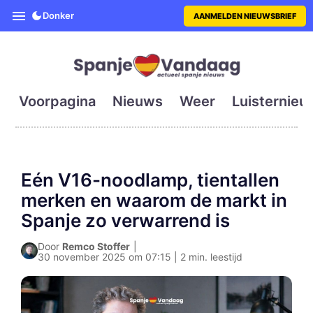
SpanjeVandaag is de eerste en g
Donker
AANMELDEN NIEUWSBRIEF
Voorpagina
Nieuws
Weer
Luisternieu
Eén V16-noodlamp, tientallen
merken en waarom de markt in
Spanje zo verwarrend is
Door
Remco Stoffer
|
30 november 2025 om 07:15 | 2 min. leestijd