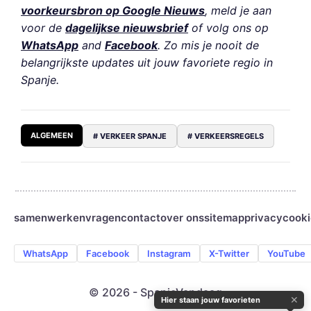
voorkeursbron op Google Nieuws
, meld je aan
voor de
dagelijkse nieuwsbrief
of volg ons op
WhatsApp
and
Facebook
. Zo mis je nooit de
belangrijkste updates uit jouw favoriete regio in
Spanje.
ALGEMEEN
# VERKEER SPANJE
# VERKEERSREGELS
samenwerken
vragen
contact
over ons
sitemap
privacy
cooki
WhatsApp
Facebook
Instagram
X-Twitter
YouTube
© 2026 - SpanjeVandaag
✕
Hier staan jouw favorieten