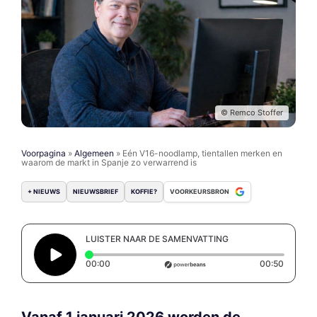
© Remco Stoffer
Voorpagina
»
Algemeen
»
Eén V16-noodlamp, tientallen merken en
waarom de markt in Spanje zo verwarrend is
+ NIEUWS
NIEUWSBRIEF
KOFFIE?
VOORKEURSBRON
LUISTER NAAR DE SAMENVATTING
Elapsed time: 0 seconds
Duratio
00:00
00:50
Vanaf 1 januari 2026 worden de