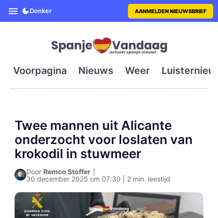
SpanjeVandaag is de eerste en g
Donker
AANMELDEN NIEUWSBRIEF
Voorpagina
Nieuws
Weer
Luisternieu
Twee mannen uit Alicante
onderzocht voor loslaten van
krokodil in stuwmeer
Door
Remco Stoffer
|
30 december 2025 om 07:30 | 2 min. leestijd