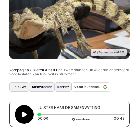
© @guardiacivil / X
Voorpagina
»
Dieren & natuur
»
Twee mannen uit Alicante onderzocht
voor loslaten van krokodil in stuwmeer
+ NIEUWS
NIEUWSBRIEF
KOFFIE?
VOORKEURSBRON
LUISTER NAAR DE SAMENVATTING
Elapsed time: 0 seconds
Duratio
00:00
00:45