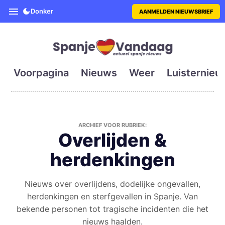
SpanjeVandaag is de eerste en g
Donker
AANMELDEN NIEUWSBRIEF
Voorpagina
Nieuws
Weer
Luisternieu
ARCHIEF VOOR RUBRIEK:
Overlijden &
herdenkingen
Nieuws over overlijdens, dodelijke ongevallen,
herdenkingen en sterfgevallen in Spanje. Van
bekende personen tot tragische incidenten die het
nieuws haalden.