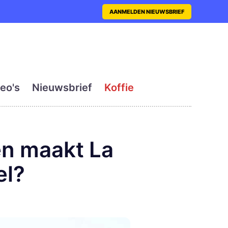
nt met actueel en dagelij
AANMELDEN NIEUWSBRIEF
eo's
Nieuwsbrief
Koffie
en maakt La
el?