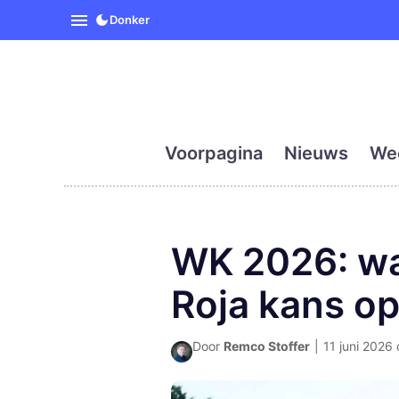
SpanjeVandaag is de eerst
Donker
Voorpagina
Nieuws
We
WK 2026: wa
Roja kans op
Door
Remco Stoffer
|
11 juni 2026 