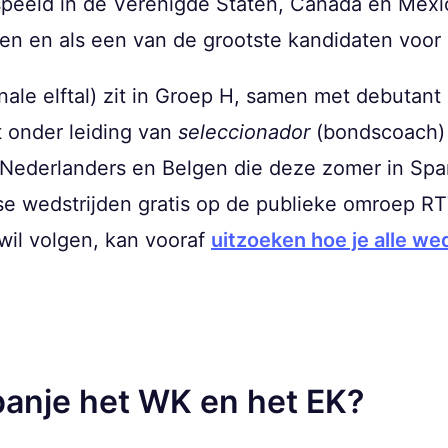
peeld in de Verenigde Staten, Canada en Mexic
n en als een van de grootste kandidaten voor
ale elftal) zit in Groep H, samen met debutant
t onder leiding van
seleccionador
(bondscoach) 
 Nederlanders en Belgen die deze zomer in Span
e wedstrijden gratis op de publieke omroep RTV
wil volgen, kan vooraf
uitzoeken hoe je alle we
anje het WK en het EK?