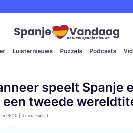
e en grootste digitale kra
er
Luisternieuws
Puzzels
Podcasts
Vid
nneer speelt Spanje 
 een tweede wereldtit
om 08:10 | 3 min. leestijd