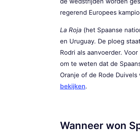
de wedstrijden worden ges
regerend Europees kampioe
La Roja
(het Spaanse nation
en Uruguay. De ploeg staa
Rodri als aanvoerder. Voor
om te weten dat de Spaans
Oranje of de Rode Duivels 
bekijken
.
Wanneer won Sp