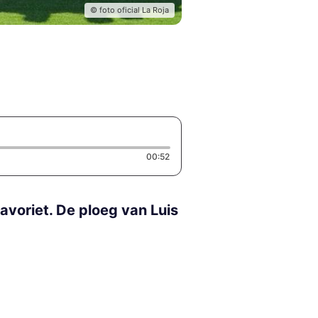
© foto oficial La Roja
Duration: 52 seconds
00:52
avoriet. De ploeg van Luis