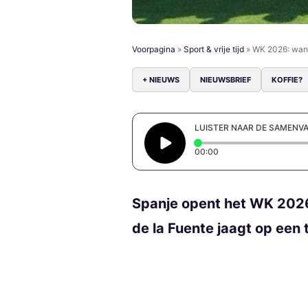
Voorpagina
»
Sport & vrije tijd
»
WK 2026: wann
+ NIEUWS
NIEUWSBRIEF
KOFFIE?
LUISTER NAAR DE SAMENV
Elapsed time: 0 secon
00:00
Spanje opent het WK 2026 
de la Fuente jaagt op een 