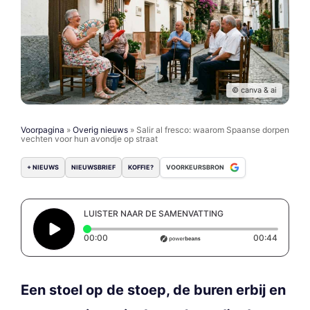
© canva & ai
Voorpagina
»
Overig nieuws
»
Salir al fresco: waarom Spaanse dorpen
vechten voor hun avondje op straat
+ NIEUWS
NIEUWSBRIEF
KOFFIE?
VOORKEURSBRON
LUISTER NAAR DE SAMENVATTING
Elapsed time: 0 seconds
Duratio
00:00
00:44
Een stoel op de stoep, de buren erbij en