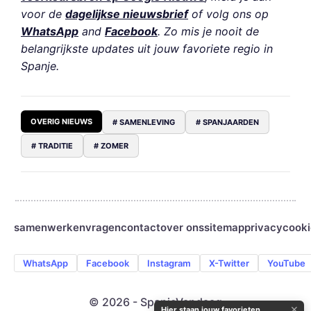
voor de
dagelijkse nieuwsbrief
of volg ons op
WhatsApp
and
Facebook
. Zo mis je nooit de
belangrijkste updates uit jouw favoriete regio in
Spanje.
OVERIG NIEUWS
# SAMENLEVING
# SPANJAARDEN
# TRADITIE
# ZOMER
samenwerken
vragen
contact
over ons
sitemap
privacy
cooki
WhatsApp
Facebook
Instagram
X-Twitter
YouTube
© 2026 - SpanjeVandaag
✕
Hier staan jouw favorieten