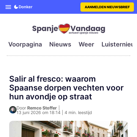
SpanjeVandaag is de eerste en g
Donker
AANMELDEN NIEUWSBRIEF
Voorpagina
Nieuws
Weer
Luisternieu
Salir al fresco: waarom
Spaanse dorpen vechten voor
hun avondje op straat
Door
Remco Stoffer
|
13 juni 2026 om 18:14 | 4 min. leestijd