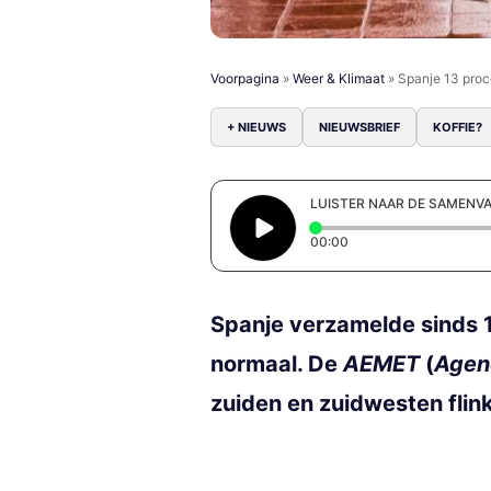
Voorpagina
»
Weer & Klimaat
»
Spanje 13 proce
+ NIEUWS
NIEUWSBRIEF
KOFFIE?
LUISTER NAAR DE SAMENV
Elapsed time: 0 secon
00:00
Spanje verzamelde sinds 1
normaal. De
AEMET
(
Agenc
zuiden en zuidwesten flink