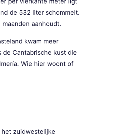
ter per vierkante meter ligt
ond de 532 liter schommelt.
 al maanden aanhoudt.
 vasteland kwam meer
s de Cantabrische kust die
Almería. Wie hier woont of
 het zuidwestelijke