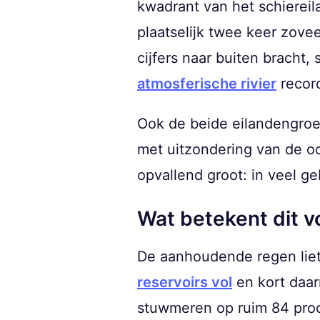
kwadrant van het schierei
plaatselijk twee keer zove
cijfers naar buiten bracht
atmosferische rivier
record
Ook de beide eilandengroe
met uitzondering van de oo
opvallend groot: in veel ge
Wat betekent dit 
De aanhoudende regen liet
reservoirs vol
en kort daa
stuwmeren op ruim 84 proc