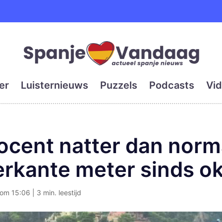
e en grootste digitale kra
er
Luisternieuws
Puzzels
Podcasts
Vid
ocent natter dan norma
erkante meter sinds o
om 15:06 | 3 min. leestijd