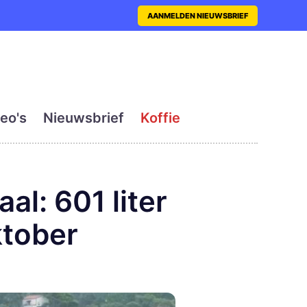
nt met actueel en dagelij
AANMELDEN NIEUWSBRIEF
eo's
Nieuwsbrief
Koffie
al: 601 liter
ktober