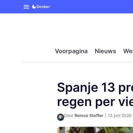
SpanjeVandaag is de eerst
Donker
Voorpagina
Nieuws
We
Spanje 13 pr
regen per vi
Door
Remco Stoffer
|
13 juni 2026 