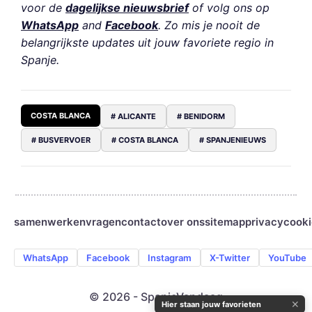
voor de
dagelijkse nieuwsbrief
of volg ons op
WhatsApp
and
Facebook
. Zo mis je nooit de
belangrijkste updates uit jouw favoriete regio in
Spanje.
COSTA BLANCA
# ALICANTE
# BENIDORM
# BUSVERVOER
# COSTA BLANCA
# SPANJENIEUWS
samenwerken
vragen
contact
over ons
sitemap
privacy
cooki
WhatsApp
Facebook
Instagram
X-Twitter
YouTube
© 2026 - SpanjeVandaag
✕
Hier staan jouw favorieten