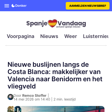
SpanjeVandaag is de eerste en g
Donker
AANMELDEN NIEUWSBRIEF
Voorpagina
Nieuws
Weer
Luisternieu
Nieuwe buslijnen langs de
Costa Blanca: makkelijker van
Valencia naar Benidorm en het
vliegveld
Door
Remco Stoffer
|
14 mei 2026 om 14:40 | 2 min. leestijd