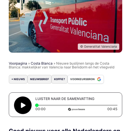
© Generalitat Valenciana
Voorpagina
»
Costa Blanca
»
Nieuwe buslijnen langs de Costa
Blanca: makkelijker van Valencia naar Benidorm en het vliegveld
+ NIEUWS
NIEUWSBRIEF
KOFFIE?
VOORKEURSBRON
LUISTER NAAR DE SAMENVATTING
Elapsed time: 0 seconds
Duratio
00:00
00:45
Goed nieuws voor alle Nederlanders en