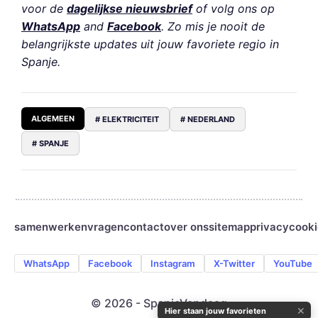
voor de
dagelijkse nieuwsbrief
of volg ons op
WhatsApp
and
Facebook
. Zo mis je nooit de
belangrijkste updates uit jouw favoriete regio in
Spanje.
ALGEMEEN
# ELEKTRICITEIT
# NEDERLAND
# SPANJE
samenwerken
vragen
contact
over ons
sitemap
privacy
cooki
WhatsApp
Facebook
Instagram
X-Twitter
YouTube
© 2026 - SpanjeVandaag
✕
Hier staan jouw favorieten