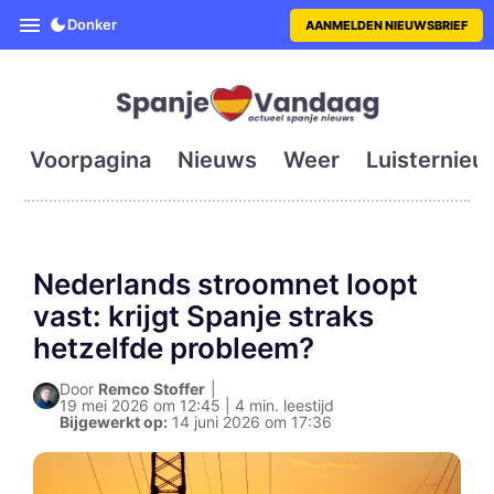
SpanjeVandaag is de eerste en g
Donker
AANMELDEN NIEUWSBRIEF
Voorpagina
Nieuws
Weer
Luisternieu
Nederlands stroomnet loopt
vast: krijgt Spanje straks
hetzelfde probleem?
Door
Remco Stoffer
|
19 mei 2026 om 12:45 | 4 min. leestijd
Bijgewerkt op:
14 juni 2026 om 17:36