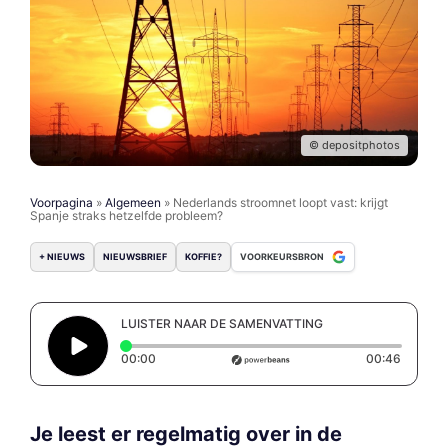
© depositphotos
Voorpagina
»
Algemeen
»
Nederlands stroomnet loopt vast: krijgt
Spanje straks hetzelfde probleem?
+ NIEUWS
NIEUWSBRIEF
KOFFIE?
VOORKEURSBRON
LUISTER NAAR DE SAMENVATTING
Elapsed time: 0 seconds
Duratio
00:00
00:46
Je leest er regelmatig over in de