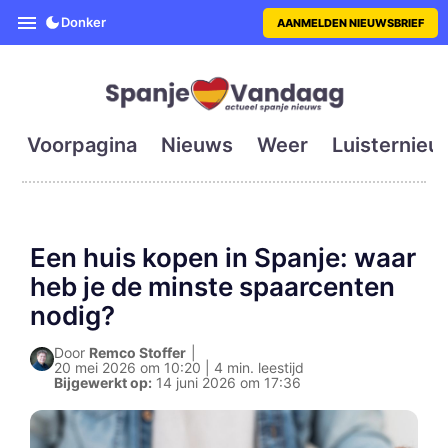
SpanjeVandaag is de eerste en g
Donker
AANMELDEN NIEUWSBRIEF
Voorpagina
Nieuws
Weer
Luisternieu
Een huis kopen in Spanje: waar
heb je de minste spaarcenten
nodig?
Door
Remco Stoffer
|
20 mei 2026 om 10:20 | 4 min. leestijd
Bijgewerkt op:
14 juni 2026 om 17:36