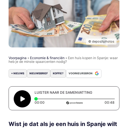
© depositphotos
Voorpagina
»
Economie & financiën
»
Een huis kopen in Spanje: waar
heb je de minste spaarcenten nodig?
+ NIEUWS
NIEUWSBRIEF
KOFFIE?
VOORKEURSBRON
LUISTER NAAR DE SAMENVATTING
Elapsed time: 0 seconds
Duratio
00:00
00:48
Wist je dat als je een huis in Spanje wilt