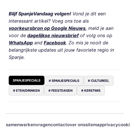
Blijf SpanjeVandaag volgen!
Vond je dit een
interessant artikel? Voeg ons toe als
voorkeursbron op Google Nieuws
, meld je aan
voor de
dagelijkse nieuwsbrief
of volg ons op
WhatsApp
and
Facebook
. Zo mis je nooit de
belangrijkste updates uit jouw favoriete regio in
Spanje.
SPANJESPECIALS
# SPANJESPECIALS
# CULTUREEL
# ETEN/DRINKEN
# FEESTDAGEN
# KERSTMIS
samenwerken
vragen
contact
over ons
sitemap
privacy
cooki