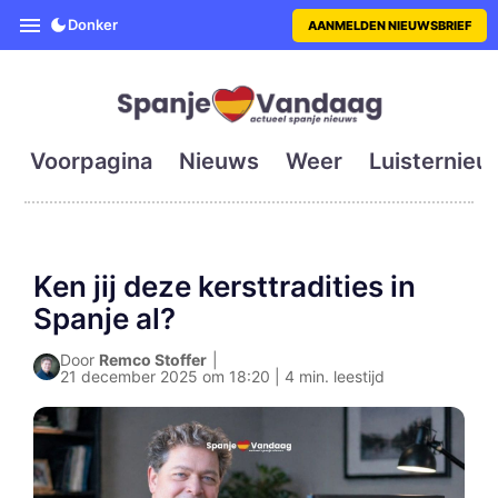
SpanjeVandaag is de eerste en g
Donker
AANMELDEN NIEUWSBRIEF
Voorpagina
Nieuws
Weer
Luisternieu
Ken jij deze kersttradities in
Spanje al?
Door
Remco Stoffer
|
21 december 2025 om 18:20 | 4 min. leestijd