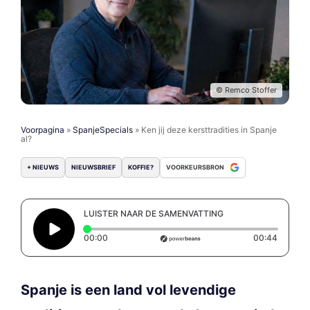
© Remco Stoffer
Voorpagina
»
SpanjeSpecials
»
Ken jij deze kersttradities in Spanje
al?
+ NIEUWS
NIEUWSBRIEF
KOFFIE?
VOORKEURSBRON
LUISTER NAAR DE SAMENVATTING
Elapsed time: 0 seconds
Duratio
00:00
00:44
Spanje is een land vol levendige