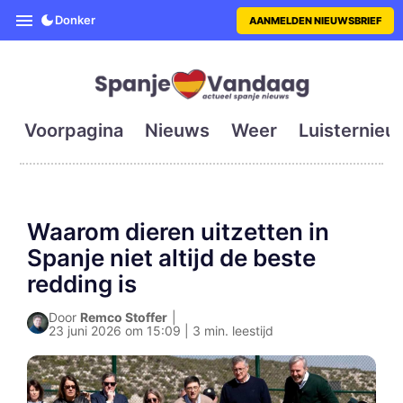
SpanjeVandaag is de eerste en g
Donker
AANMELDEN NIEUWSBRIEF
Voorpagina
Nieuws
Weer
Luisternieu
Waarom dieren uitzetten in
Spanje niet altijd de beste
redding is
Door
Remco Stoffer
|
23 juni 2026 om 15:09 | 3 min. leestijd