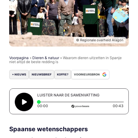
© Regionale overheid Aragón
Voorpagina
»
Dieren & natuur
»
Waarom dieren uitzetten in Spanje
niet altijd de beste redding is
+ NIEUWS
NIEUWSBRIEF
KOFFIE?
VOORKEURSBRON
LUISTER NAAR DE SAMENVATTING
Elapsed time: 0 seconds
Duratio
00:00
00:43
Spaanse wetenschappers