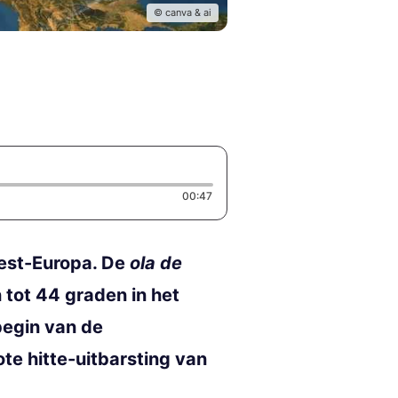
© canva & ai
Duration: 47 seconds
00:47
West-Europa. De
ola de
 tot 44 graden in het
begin van de
te hitte-uitbarsting van