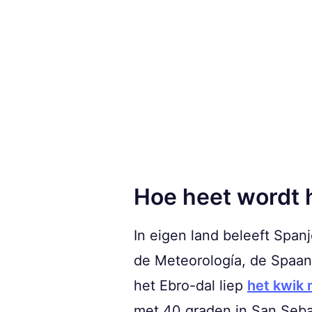
Hoe heet wordt h
In eigen land beleeft Spanj
de Meteorología, de Spaans
het Ebro-dal liep
het kwik
met 40 graden in San Sebas