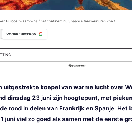
ven Europa: waarom half het continent nu Spaanse temperaturen voelt
VOORKEURSBRON
ATTING
ds
en uitgestrekte koepel van warme lucht over 
ond dinsdag 23 juni zijn hoogtepunt, met pieken
e rood in delen van Frankrijk en Spanje. Het 
 juni viel zo goed als samen met de eerste gro