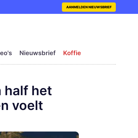
nt met actueel en dagelij
AANMELDEN NIEUWSBRIEF
eo's
Nieuwsbrief
Koffie
half het
n voelt