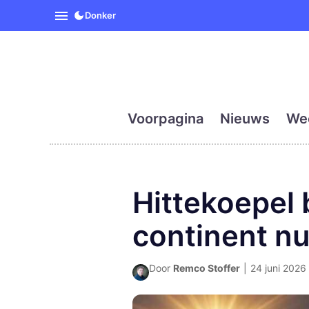
SpanjeVandaag is de eerst
Donker
Voorpagina
Nieuws
We
Hittekoepel 
continent n
Door
Remco Stoffer
|
24 juni 2026 