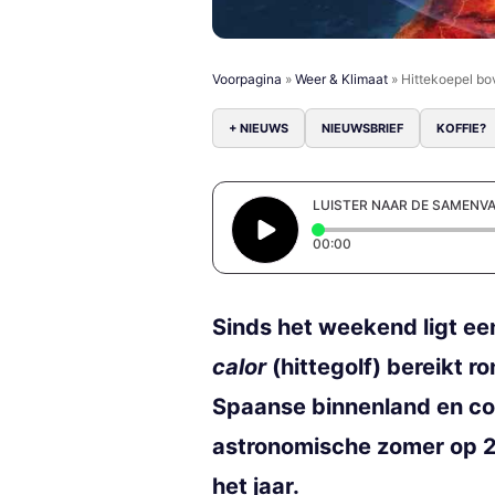
Voorpagina
»
Weer & Klimaat
»
Hittekoepel bo
+ NIEUWS
NIEUWSBRIEF
KOFFIE?
LUISTER NAAR DE SAMENV
Elapsed time: 0 secon
00:00
Sinds het weekend ligt e
calor
(hittegolf) bereikt r
Spaanse binnenland en cod
astronomische zomer op 21
het jaar.