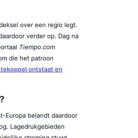
eksel over een regio legt.
daardoor verder op. Dag na
portaal
Tiempo.com
om die het patroon
ttekoepel ontstaat en
?
st-Europa belandt daardoor
hoog. Lagedrukgebieden
idelijke stroming stuwt