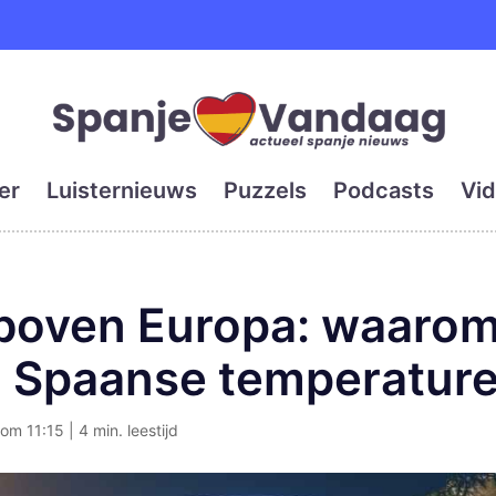
e en grootste digitale kra
er
Luisternieuws
Puzzels
Podcasts
Vid
boven Europa: waarom 
u Spaanse temperature
om 11:15 | 4 min. leestijd