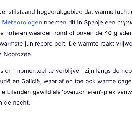
ijwel stilstaand hogedrukgebied dat warme lucht
.
Meteorologen
noemen dit in Spanje een
cúpul
ijs noteren waarden rond of boven de 40 graden
 warmste junirecord ooit. De warmte raakt vrijw
e Noordzee.
s om momenteel te verblijven zijn langs de noo
turië en Galicië, waar af en toe ook warme da
he Eilanden gewild als ‘overzomeren’-plek va
n de nacht.