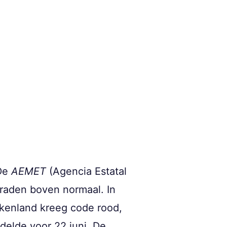
De
AEMET
(Agencia Estatal
graden boven normaal. In
skenland kreeg code rood,
delde voor 22 juni. De