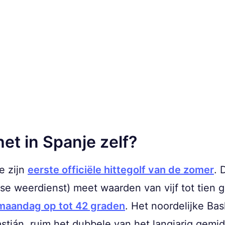
et in Spanje zelf?
e zijn
eerste officiële hittegolf van de zomer
. 
e weerdienst) meet waarden van vijf tot tien 
 maandag op tot 42 graden
. Het noordelijke Ba
tián, ruim het dubbele van het langjarig gemid