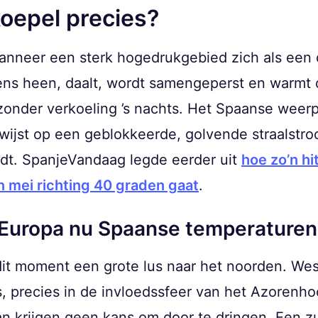
koepel precies?
anneer een sterk hogedrukgebied zich als een d
ens heen, daalt, wordt samengeperst en warmt 
 zonder verkoeling ’s nachts. Het Spaanse weer
wijst op een geblokkeerde, golvende straalstro
udt. SpanjeVandaag legde eerder uit
hoe zo’n hi
n mei richting 40 graden gaat
.
f Europa nu Spaanse temperaturen
dit moment een grote lus naar het noorden. We
s, precies in de invloedssfeer van het Azoren
n krijgen geen kans om door te dringen. Een zu