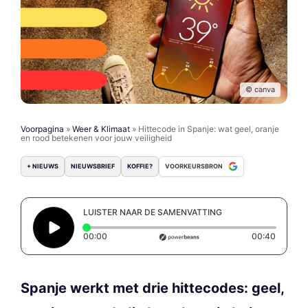
© canva
Voorpagina
»
Weer & Klimaat
»
Hittecode in Spanje: wat geel, oranje
en rood betekenen voor jouw veiligheid
+ NIEUWS
NIEUWSBRIEF
KOFFIE?
VOORKEURSBRON
LUISTER NAAR DE SAMENVATTING
Elapsed time: 0 seconds
Duratio
00:00
00:40
Spanje werkt met drie hittecodes: geel,