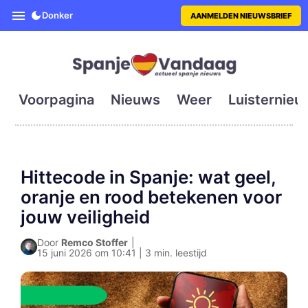
SpanjeVandaag is de eerste en g
Donker
AANMELDEN NIEUWSBRIEF
Voorpagina
Nieuws
Weer
Luisternieu
Hittecode in Spanje: wat geel,
oranje en rood betekenen voor
jouw veiligheid
Door
Remco Stoffer
|
15 juni 2026 om 10:41 | 3 min. leestijd