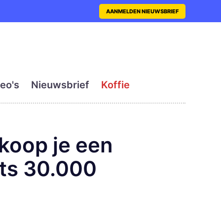
nt met actueel en dagelij
AANMELDEN NIEUWSBRIEF
eo's
Nieuwsbrief
Koffie
koop je een
ts 30.000