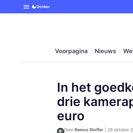
SpanjeVandaag is de eerst
Donker
Voorpagina
Nieuws
We
In het goedk
drie kamera
euro
Door
Remco Stoffer
|
29 oktober 2