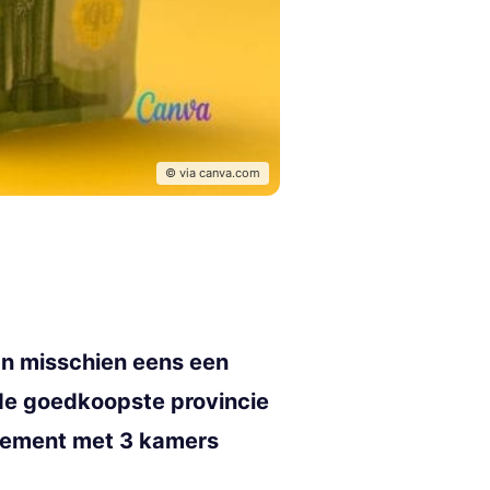
© via canva.com
kan misschien eens een
 de goedkoopste provincie
rtement met 3 kamers