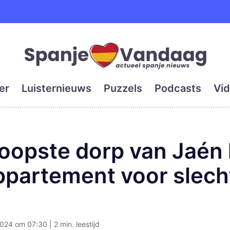
e en grootste digitale kra
er
Luisternieuws
Puzzels
Podcasts
Vid
oopste dorp van Jaén 
ppartement voor slech
024 om 07:30 | 2 min. leestijd