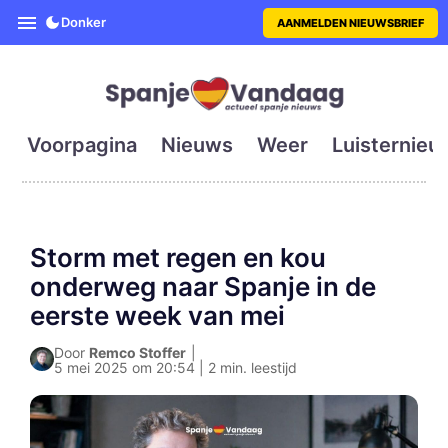
SpanjeVandaag is de eerste en g
Donker
AANMELDEN NIEUWSBRIEF
Voorpagina
Nieuws
Weer
Luisternieu
Storm met regen en kou
onderweg naar Spanje in de
eerste week van mei
Door
Remco Stoffer
|
5 mei 2025 om 20:54 | 2 min. leestijd