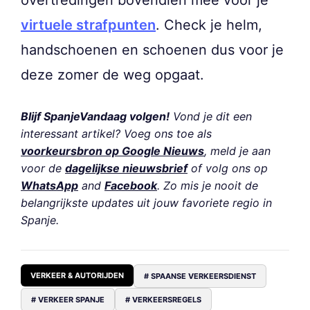
overtredingen bovendien mee voor je
virtuele strafpunten
. Check je helm,
handschoenen en schoenen dus voor je
deze zomer de weg opgaat.
Blijf SpanjeVandaag volgen!
Vond je dit een
interessant artikel? Voeg ons toe als
voorkeursbron op Google Nieuws
, meld je aan
voor de
dagelijkse nieuwsbrief
of volg ons op
WhatsApp
and
Facebook
. Zo mis je nooit de
belangrijkste updates uit jouw favoriete regio in
Spanje.
VERKEER & AUTORIJDEN
# SPAANSE VERKEERSDIENST
# VERKEER SPANJE
# VERKEERSREGELS