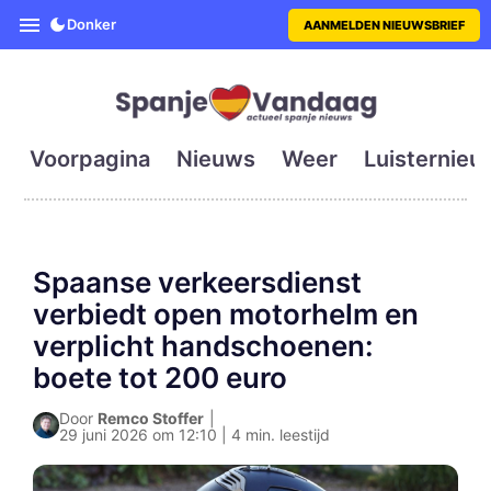
SpanjeVandaag is de eerste en g
Donker
AANMELDEN NIEUWSBRIEF
Voorpagina
Nieuws
Weer
Luisternieu
Spaanse verkeersdienst
verbiedt open motorhelm en
verplicht handschoenen:
boete tot 200 euro
Door
Remco Stoffer
|
29 juni 2026 om 12:10 | 4 min. leestijd