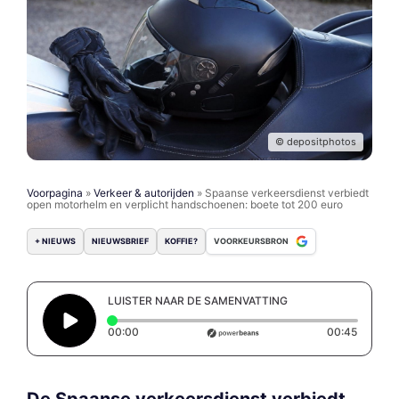
© depositphotos
Voorpagina
»
Verkeer & autorijden
»
Spaanse verkeersdienst verbiedt
open motorhelm en verplicht handschoenen: boete tot 200 euro
+ NIEUWS
NIEUWSBRIEF
KOFFIE?
VOORKEURSBRON
LUISTER NAAR DE SAMENVATTING
Elapsed time: 0 seconds
Duratio
00:00
00:45
De Spaanse verkeersdienst verbiedt