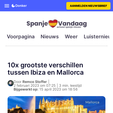
SpanjeVandaag is de eerste en g
Donker
AANMELDEN NIEUWSBRIEF
Voorpagina
Nieuws
Weer
Luisternieu
10x grootste verschillen
tussen Ibiza en Mallorca
Door
Remco Stoffer
|
2 februari 2023 om 07:25 | 3 min. leestijd
Bijgewerkt op:
15 april 2023 om 18:56