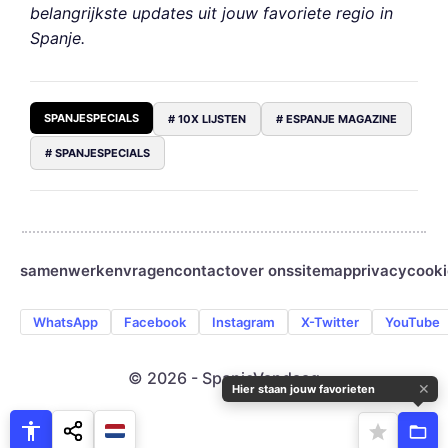
belangrijkste updates uit jouw favoriete regio in
Spanje.
SPANJESPECIALS
# 10X LIJSTEN
# ESPANJE MAGAZINE
# SPANJESPECIALS
samenwerken
vragen
contact
over ons
sitemap
privacy
cooki
WhatsApp
Facebook
Instagram
X-Twitter
YouTube
© 2026 - SpanjeVandaag
✕
Hier staan jouw favorieten