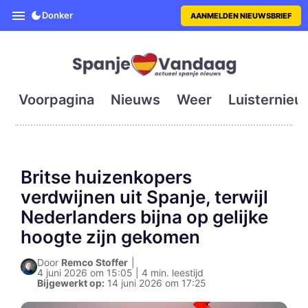
SpanjeVandaag is de eerste en g
Donker
AANMELDEN NIEUWSBRIEF
Voorpagina
Nieuws
Weer
Luisternieu
Britse huizenkopers
verdwijnen uit Spanje, terwijl
Nederlanders bijna op gelijke
hoogte zijn gekomen
Door
Remco Stoffer
|
4 juni 2026 om 15:05 | 4 min. leestijd
Bijgewerkt op:
14 juni 2026 om 17:25