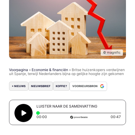
© magnific
Voorpagina
»
Economie & financiën
»
Britse huizenkopers verdwijnen
uit Spanje, terwijl Nederlanders bijna op gelijke hoogte zijn gekomen
+ NIEUWS
NIEUWSBRIEF
KOFFIE?
VOORKEURSBRON
LUISTER NAAR DE SAMENVATTING
Elapsed time: 0 seconds
Duratio
00:00
00:47