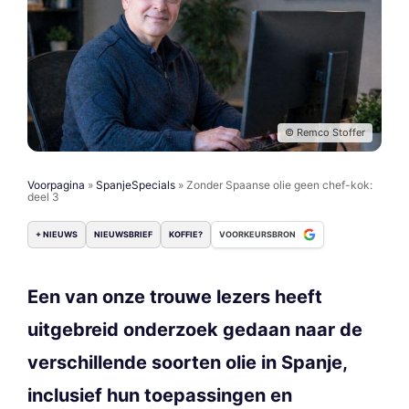
© Remco Stoffer
Voorpagina
»
SpanjeSpecials
»
Zonder Spaanse olie geen chef-kok:
deel 3
+ NIEUWS
NIEUWSBRIEF
KOFFIE?
VOORKEURSBRON
Een van onze trouwe lezers heeft
uitgebreid onderzoek gedaan naar de
verschillende soorten olie in Spanje,
inclusief hun toepassingen en