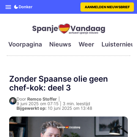
SpanjeVandaag is de eerste en g
Donker
AANMELDEN NIEUWSBRIEF
Voorpagina
Nieuws
Weer
Luisternieu
Zonder Spaanse olie geen
chef-kok: deel 3
Door
Remco Stoffer
|
9 juni 2025 om 07:15 | 3 min. leestijd
Bijgewerkt op:
10 juni 2025 om 13:48