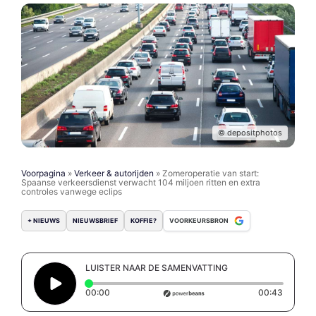
© depositphotos
Voorpagina
»
Verkeer & autorijden
»
Zomeroperatie van start:
Spaanse verkeersdienst verwacht 104 miljoen ritten en extra
controles vanwege eclips
+ NIEUWS
NIEUWSBRIEF
KOFFIE?
VOORKEURSBRON
LUISTER NAAR DE SAMENVATTING
Elapsed time: 0 seconds
Duratio
00:00
00:43