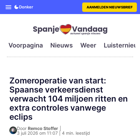
SpanjeVandaag is de eerste en g
Donker
AANMELDEN NIEUWSBRIEF
Voorpagina
Nieuws
Weer
Luisternieu
Zomeroperatie van start:
Spaanse verkeersdienst
verwacht 104 miljoen ritten en
extra controles vanwege
eclips
Door
Remco Stoffer
|
3 juli 2026 om 11:07 | 4 min. leestijd