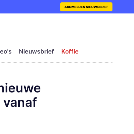
nt met actueel en dagelij
AANMELDEN NIEUWSBRIEF
eo's
Nieuwsbrief
Koffie
 nieuwe
e vanaf