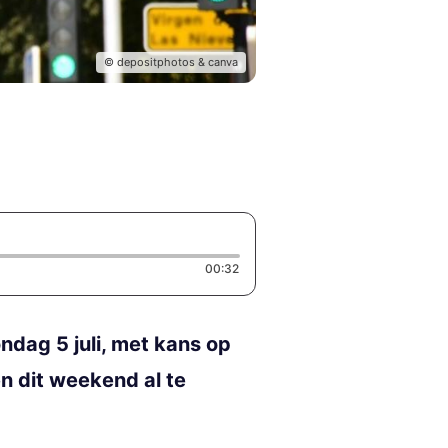
© depositphotos & canva
Duration: 32 seconds
00:32
dag 5 juli, met kans op
n dit weekend al te