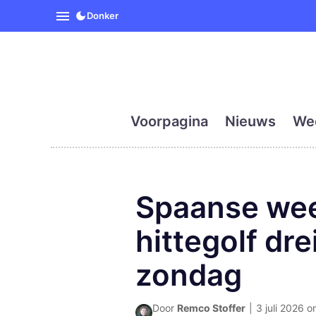
SpanjeVandaag is de eerst
Donker
Voorpagina
Nieuws
We
Spaanse wee
hittegolf dr
zondag
Door
Remco Stoffer
|
3 juli 2026 o