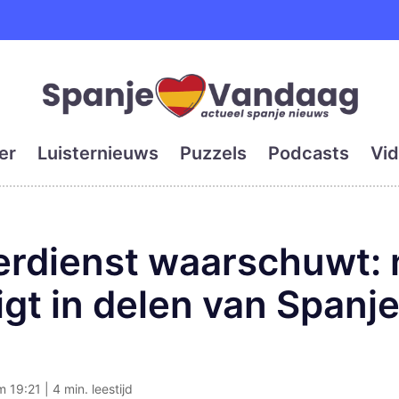
e en grootste digitale kra
er
Luisternieuws
Puzzels
Podcasts
Vid
rdienst waarschuwt:
eigt in delen van Spanj
m 19:21 | 4 min. leestijd