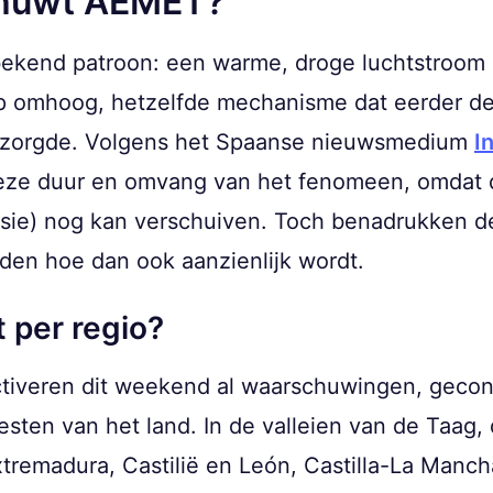
huwt AEMET?
bekend patroon: een warme, droge luchtstroom u
p omhoog, hetzelfde mechanisme dat eerder d
zorgde. Volgens het Spaanse nieuwsmedium
I
ieze duur en omvang van het fenomeen, omdat 
sie) nog kan verschuiven. Toch benadrukken d
den hoe dan ook aanzienlijk wordt.
 per regio?
tiveren dit weekend al waarschuwingen, gecon
sten van het land. In de valleien van de Taag,
xtremadura, Castilië en León, Castilla-La Manch