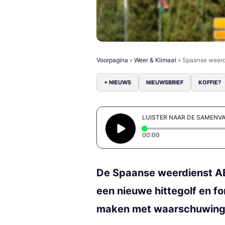
Voorpagina
»
Weer & Klimaat
»
Spaanse weerdi
+ NIEUWS
NIEUWSBRIEF
KOFFIE?
LUISTER NAAR DE SAMENV
Elapsed time: 0 secon
00:00
De Spaanse weerdienst AE
een nieuwe hittegolf en f
maken met waarschuwing