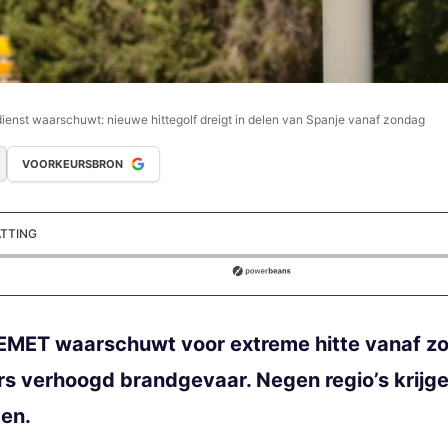
enst waarschuwt: nieuwe hittegolf dreigt in delen van Spanje vanaf zondag
VOORKEURSBRON
ATTING
ds
MET waarschuwt voor extreme hitte vanaf zon
ors verhoogd brandgevaar. Negen regio’s krijge
en.