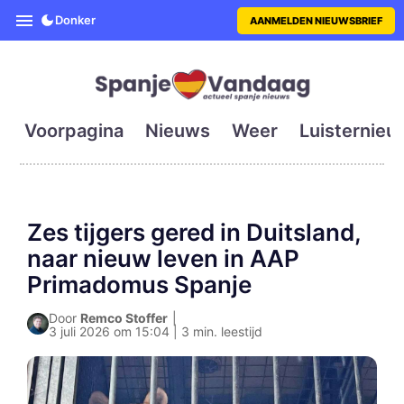
SpanjeVandaag is de eerste en g
Donker
AANMELDEN NIEUWSBRIEF
Voorpagina
Nieuws
Weer
Luisternieu
Zes tijgers gered in Duitsland,
naar nieuw leven in AAP
Primadomus Spanje
Door
Remco Stoffer
|
3 juli 2026 om 15:04 | 3 min. leestijd