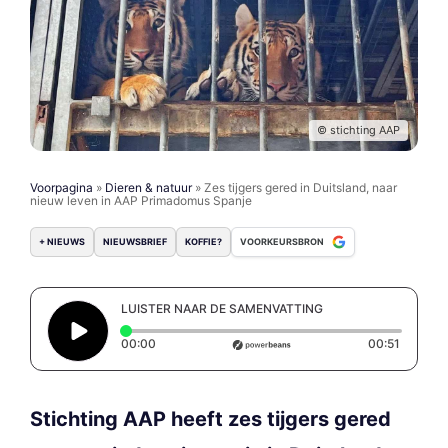
© stichting AAP
Voorpagina
»
Dieren & natuur
»
Zes tijgers gered in Duitsland, naar
nieuw leven in AAP Primadomus Spanje
+ NIEUWS
NIEUWSBRIEF
KOFFIE?
VOORKEURSBRON
LUISTER NAAR DE SAMENVATTING
Elapsed time: 0 seconds
Duration
00:00
00:51
Stichting AAP heeft zes tijgers gered