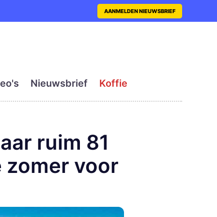
nt met actueel en dagelij
AANMELDEN NIEUWSBRIEF
eo's
Nieuwsbrief
Koffie
aar ruim 81
e zomer voor