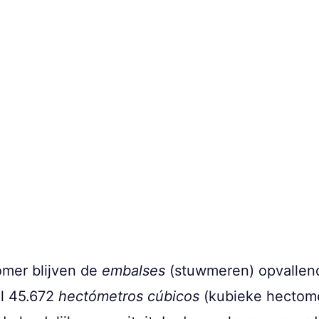
mer blijven de
embalses
(stuwmeren) opvallen
al 45.672
hectómetros cúbicos
(kubieke hectome