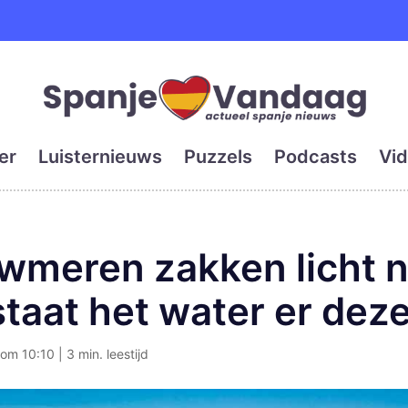
e en grootste digitale kra
er
Luisternieuws
Puzzels
Podcasts
Vid
wmeren zakken licht n
staat het water er dez
om 10:10 | 3 min. leestijd