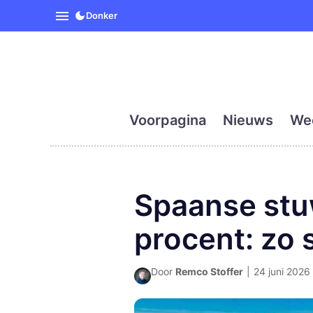
SpanjeVandaag is de eerst
Donker
Voorpagina
Nieuws
We
Spaanse stu
procent: zo 
Door
Remco Stoffer
|
24 juni 2026 