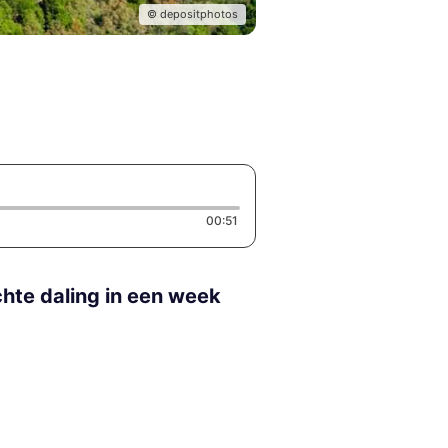
© depositphotos
Duration: 51 seconds
00:51
hte daling in een week