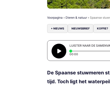
Voorpagina
»
Dieren & natuur
»
Spaanse stuwme
+ NIEUWS
NIEUWSBRIEF
KOFFIE?
LUISTER NAAR DE SAMENV
Elapsed time: 0 secon
00:00
De Spaanse stuwmeren staa
tijd. Toch ligt het waterpei