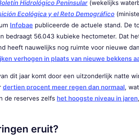
Boletín Hidrológico Peninsular
(wekelijks waterb
nsición Ecológica y el Reto Demográfico
(ministe
dium
Infobae
publiceerde de actuele stand. De to
 bedraagt 56.043 kubieke hectometer. Dat het 
and heeft nauwelijks nog ruimte voor nieuwe da
jken verhogen in plaats van nieuwe bekkens 
n dit jaar komt door een uitzonderlijk natte wi
r
dertien procent meer regen dan normaal
, wa
en de reserves zelfs
het hoogste niveau in jaren
ringen eruit?