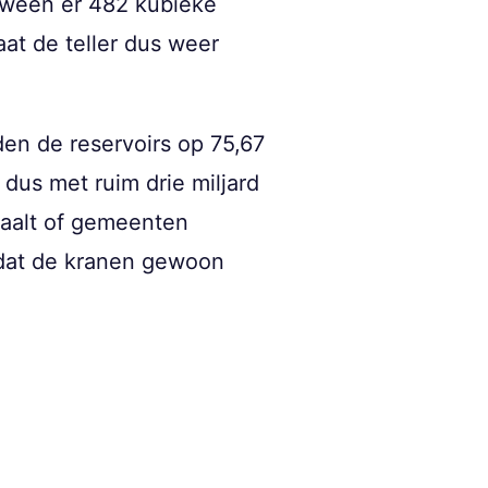
rdween er 482 kubieke
at de teller dus weer
den de reservoirs op 75,67
dus met ruim drie miljard
paalt of gemeenten
dat de kranen gewoon